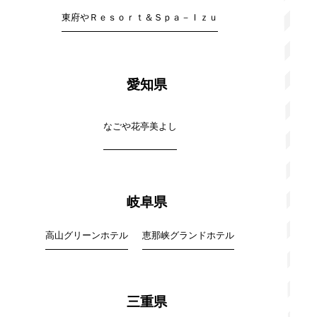
東府やＲｅｓｏｒｔ＆Ｓｐａ－Ｉｚｕ
愛知県
なごや花亭美よし
岐阜県
高山グリーンホテル
恵那峡グランドホテル
三重県