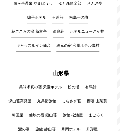
泉ヶ岳温泉 やまぼうし
ゆと森倶楽部
さんさ亭
鳴子ホテル
玉造荘
松島一の坊
花ごころの湯 新富亭
茂庭荘
ホテルニューさか井
キャッスルイン仙台
網元の宿 和風ホテル磯村
山形県
美味求真の宿 天童ホテル
松の湯
有馬館
深山荘高見屋
九兵衛旅館
しらさぎ荘
櫻湯 山茱萸
萬国屋
仙峡の宿 銀山荘
旅館 松浦屋
まごろく
瀧の湯
旅館 静山荘
月岡ホテル
升形屋