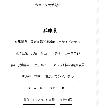
豊臣イン大阪高津
兵庫県
有馬温泉 兵衛向陽閣奥城崎シーサイドホテル
城崎温泉 お宿 白山
ホテルニューアワジ
あわじ浜離宮
ホテルニューアワジ別亭淡路夢泉景
渚の荘 花季
有馬グランドホテル
ＮＥＳＴＡ ＲＥＳＯＲＴ ＫＯＢＥ
香住 にしたにや海華
海若の宿