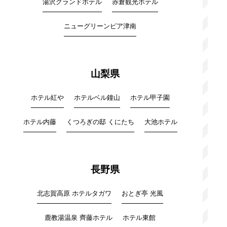
湯沢グランドホテル
赤倉観光ホテル
ニューグリーンピア津南
山梨県
ホテル紅や
ホテルベル鐘山
ホテル甲子園
ホテル内藤
くつろぎの邸 くにたち
大池ホテル
長野県
北志賀高原 ホテルタガワ
おとぎ亭 光風
鹿教湯温泉 齊藤ホテル
ホテル東館