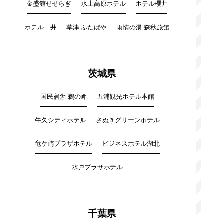
金盛館せせらぎ
水上高原ホテル
ホテル櫻井
ホテル一井
草津 ふたばや
雨情の湯 森秋旅館
茨城県
国民宿舎 鵜の岬
五浦観光ホテル本館
牛久シティホテル
さぬきグリーンホテル
竜ケ崎プラザホテル
ビジネスホテル湖北
水戸プラザホテル
千葉県