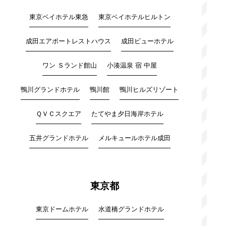
東京ベイホテル東急
東京ベイホテルヒルトン
成田エアポートレストハウス
成田ビューホテル
ワン Ｓランド館山
小湊温泉 宿 中屋
鴨川グランドホテル
鴨川館
鴨川ヒルズリゾート
ＱＶＣスクエア
たてやま夕日海岸ホテル
五井グランドホテル
メルキュールホテル成田
東京都
東京ドームホテル
水道橋グランドホテル