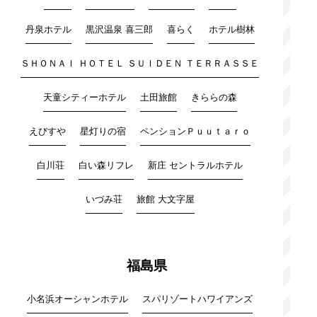
丹泉ホテル
黒沢温泉 喜三郎
喜らく
ホテル樹林
ＳＨＯＮＡＩ ＨＯＴＥＬ ＳＵＩＤＥＮ ＴＥＲＲＡＳＳＥ
天童シティーホテル
土田旅館
きららの森
えびすや
星灯りの宿
ペンションＰｕｕｔａｒｏ
白川荘
白い森リフレ
新庄 セントラルホテル
いづみ荘
旅館 大文字屋
福島県
小名浜オーシャンホテル
スパリゾートハワイアンズ