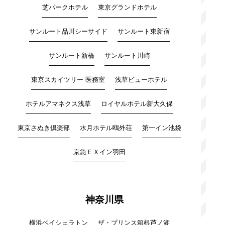
芝パークホテル
東京グランドホテル
サンルート品川シーサイド
サンルート東新宿
サンルート新橋
サンルート川崎
東京スカイツリー 医務室
浅草ビューホテル
ホテルアマネクス浅草
ロイヤルホテル新大久保
東京さぬき倶楽部
水月ホテル鴎外荘
第一イン池袋
京急ＥＸイン羽田
神奈川県
横浜ベイシェラトン
ザ・プリンス箱根芦ノ湖